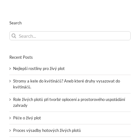
Search
Search
for:
Recent Posts
Nejlepší rostliny pro živý plot
Stromy a keře do květináčů? Aneb které druhy vysazovat do
květináčů.
Role živých plotů při tvorbě oplocení a prostorového uspořádání
zahrady
Péče o živý plot
Proces výsadby hotových živých plotů