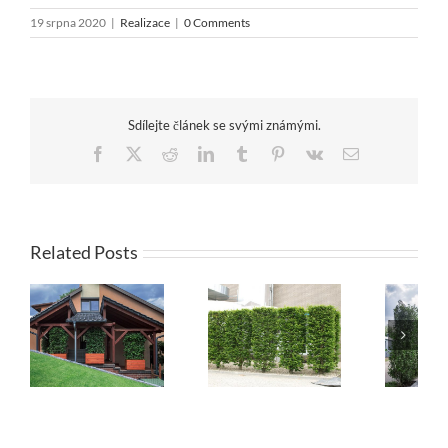
19 srpna 2020
|
Realizace
|
0 Comments
Sdílejte článek se svými známými.
Facebook
X
Reddit
LinkedIn
Tumblr
Pinterest
Vk
Email
Related Posts
Sázení živého
Sázení živého
plotu z Habru a
plotu z Cesmíny
formovaných
modré –
dřevin – realizace
realizace