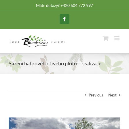
Skip
Máte dotazy? +420 604 772 997
to
content
Facebook
Sázení habrového živého plotu – realizace
Previous
Next
View
Larger