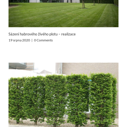
Sázení habrového živého plotu – realizace
19 srpna 2020
|
0 Comments