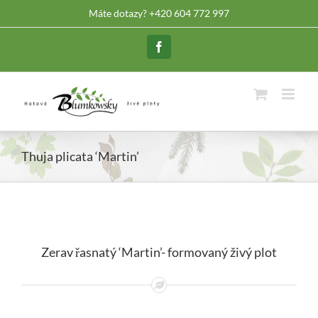
Skip
Máte dotazy? +420 604 772 997
to
content
Facebook
Thuja plicata ‘Martin’
Zerav řasnatý ‘Martin’- formovaný živý plot