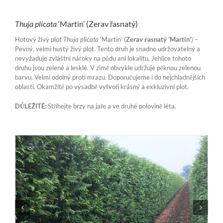
Thuja plicata
‘Martin’ (Zerav řasnatý)
Hotový živý plot
Thuja plicata
‘Martin’ (
Zerav řasnatý ‘Martin’
) –
Pevný, velmi hustý živý plot. Tento druh je snadno udržovatelný a
nevyžaduje zvláštní nároky na půdu ani lokalitu. Jehlice tohoto
druhu jsou zelené a lesklé. V zimě obvykle udržuje pěknou zelenou
barvu. Velmi odolný proti mrazu. Doporučujeme i do nejchladnějších
oblastí. Okamžitě po výsadbě vytvoří krásný a exkluzivní plot.
DŮLEŽITÉ:
Stříhejte brzy na jaře a ve druhé polovině léta.