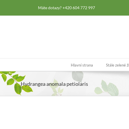
Skip
Máte dotazy? +420 604 772 997
to
content
Hlavní strana
Stále zelené ž
Hydrangea anomala petiolaris