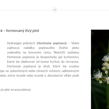
á – formovaný živý plot
Hydrangea petiolaris
(
Hortenzie popínavá
) – Velmi
zajímavá nabídka popínavého živého plotu
vedeného na kovovém rámu. Největší ozdobou
Hortenzie popínavé je bezpochyby její květenství,
které lze obdivovat od konce května do července.
Hortenzie popínavá je druh, který lze snadno
épe na polostinných nebo stinných místech, odkloněných
odné, mírně kyselé nebo kyselé a dostatečně vlhké půdě
 je plně mrazuvzdorný.