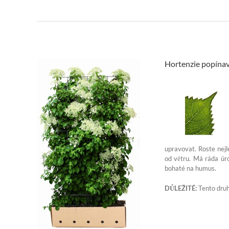
Hortenzie popínav
upravovat. Roste nejl
od větru. Má ráda úr
bohaté na humus.
DŮLEŽITÉ:
Tento druh